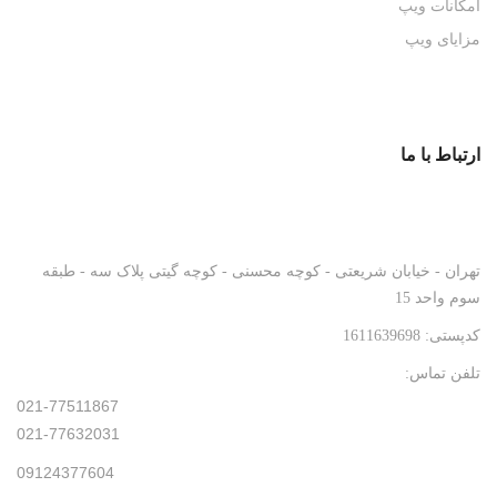
امکانات ویپ
مزایای ویپ
ارتباط با ما
تهران - خیابان شریعتی - کوچه محسنی - کوچه گیتی پلاک سه - طبقه
سوم واحد 15
کدپستی: 1611639698
تلفن تماس:
021-77511867
021-77632031
09124377604