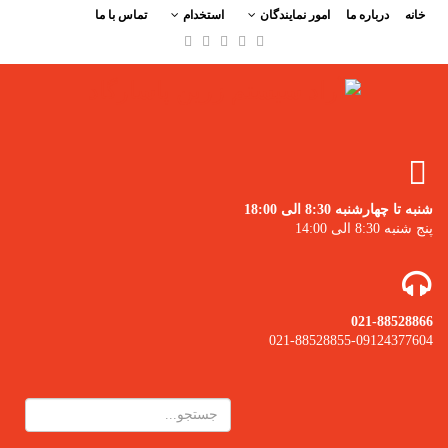
خانه
درباره ما
امور نمایندگان
استخدام
تماس با ما
شنبه تا چهارشنبه 8:30 الی 18:00
پنج شنبه 8:30 الی 14:00
021-88528866
021-88528855-09124377604